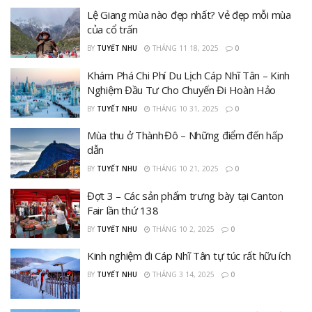
Lệ Giang mùa nào đẹp nhất? Vẻ đẹp mỗi mùa
của cổ trấn
BY
TUYẾT NHU
THÁNG 11 18, 2025
0
Khám Phá Chi Phí Du Lịch Cáp Nhĩ Tân – Kinh
Nghiệm Đầu Tư Cho Chuyến Đi Hoàn Hảo
BY
TUYẾT NHU
THÁNG 10 31, 2025
0
Mùa thu ở Thành Đô – Những điểm đến hấp
dẫn
BY
TUYẾT NHU
THÁNG 10 21, 2025
0
Đợt 3 – Các sản phẩm trưng bày tại Canton
Fair lần thứ 138
BY
TUYẾT NHU
THÁNG 10 2, 2025
0
Kinh nghiệm đi Cáp Nhĩ Tân tự túc rất hữu ích
BY
TUYẾT NHU
THÁNG 3 14, 2025
0