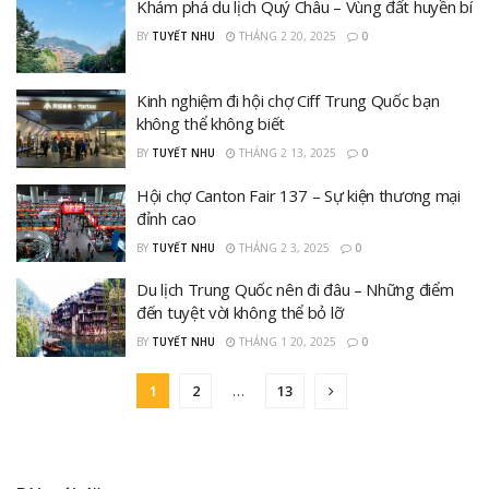
Khám phá du lịch Quý Châu – Vùng đất huyền bí
BY
TUYẾT NHU
THÁNG 2 20, 2025
0
Kinh nghiệm đi hội chợ Ciff Trung Quốc bạn
không thể không biết
BY
TUYẾT NHU
THÁNG 2 13, 2025
0
Hội chợ Canton Fair 137 – Sự kiện thương mại
đỉnh cao
BY
TUYẾT NHU
THÁNG 2 3, 2025
0
Du lịch Trung Quốc nên đi đâu – Những điểm
đến tuyệt vời không thể bỏ lỡ
BY
TUYẾT NHU
THÁNG 1 20, 2025
0
1
2
…
13