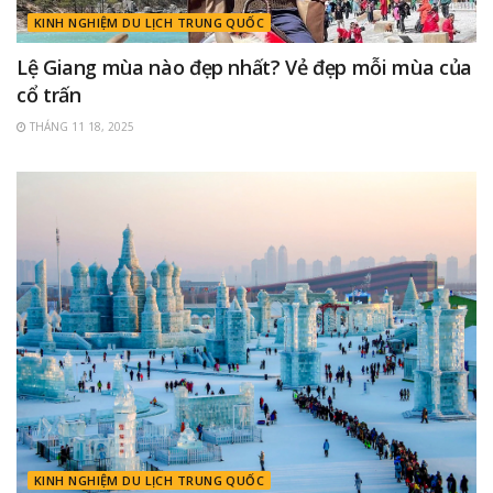
KINH NGHIỆM DU LỊCH TRUNG QUỐC
Lệ Giang mùa nào đẹp nhất? Vẻ đẹp mỗi mùa của
cổ trấn
THÁNG 11 18, 2025
KINH NGHIỆM DU LỊCH TRUNG QUỐC