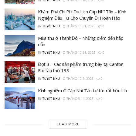
Khám Phá Chi Phí Du Lịch Cáp Nhĩ Tân – Kinh
Nghiệm Đầu Tư Cho Chuyến Đi Hoàn Hảo
BY
TUYẾT NHU
THÁNG 10 31, 2025
0
Mùa thu ở Thành Đô – Những điểm đến hấp
dẫn
BY
TUYẾT NHU
THÁNG 10 21, 2025
0
Đợt 3 – Các sản phẩm trưng bày tại Canton
Fair lần thứ 138
BY
TUYẾT NHU
THÁNG 10 2, 2025
0
Kinh nghiệm đi Cáp Nhĩ Tân tự túc rất hữu ích
BY
TUYẾT NHU
THÁNG 3 14, 2025
0
LOAD MORE