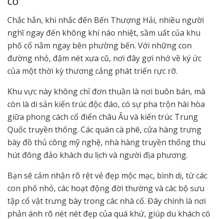
cổ
Chắc hẳn, khi nhắc đến Bến Thượng Hải, nhiều người
nghĩ ngay đến không khí náo nhiệt, sầm uất của khu
phố cổ nằm ngay bên phường bến. Với những con
đường nhỏ, đậm nét xưa cũ, nơi đây gợi nhớ về ký ức
của một thời kỳ thương cảng phát triển rực rỡ.
Khu vực này không chỉ đơn thuần là nơi buôn bán, mà
còn là di sản kiến trúc độc đáo, có sự pha trộn hài hòa
giữa phong cách cổ điển châu Âu và kiến trúc Trung
Quốc truyền thống. Các quán cà phê, cửa hàng trưng
bày đồ thủ công mỹ nghệ, nhà hàng truyền thống thu
hút đông đảo khách du lịch và người địa phương.
Bạn sẽ cảm nhận rõ rệt vẻ đẹp mộc mạc, bình dị, từ các
con phố nhỏ, các hoạt động đời thường và các bộ sưu
tập cổ vật trưng bày trong các nhà cổ. Đây chính là nơi
phản ánh rõ nét nét đẹp của quá khứ, giúp du khách có