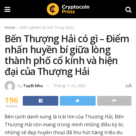
Home
Kinh nghiệm du lịch Trung Quốc
Bến Thượng Hải có gì – Điểm
nhấn huyền bí giữa lòng
thành phố cổ kính và hiện
đại của Thượng Hải
A
by
Tuyết Nhu
Tháng 11 26, 2025
A
196
SHARES
Bên cạnh danh xưng là trái tim của Thượng Hải, Bến
Thượng Hải còn mang trong mình những điều kỳ bí,
những vẻ đẹp huyền thoại đã thu hút hàng triệu du