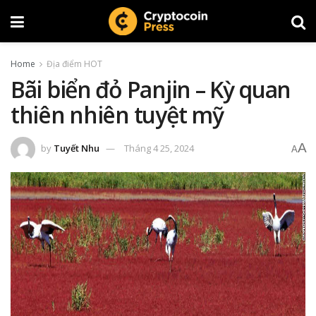
Home
Địa điểm HOT
Bãi biển đỏ Panjin – Kỳ quan
thiên nhiên tuyệt mỹ
A
by
Tuyết Nhu
Tháng 4 25, 2024
A