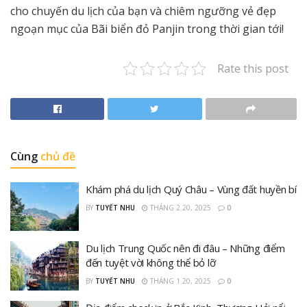
cho chuyến du lịch của bạn và chiêm ngưỡng vẻ đẹp
ngoạn mục của Bãi biển đỏ Panjin trong thời gian tới!
Rate this post
Cùng
chủ đề
Khám phá du lịch Quý Châu – Vùng đất huyền bí
BY
TUYẾT NHU
THÁNG 2 20, 2025
0
Du lịch Trung Quốc nên đi đâu – Những điểm
đến tuyệt vời không thể bỏ lỡ
BY
TUYẾT NHU
THÁNG 1 20, 2025
0