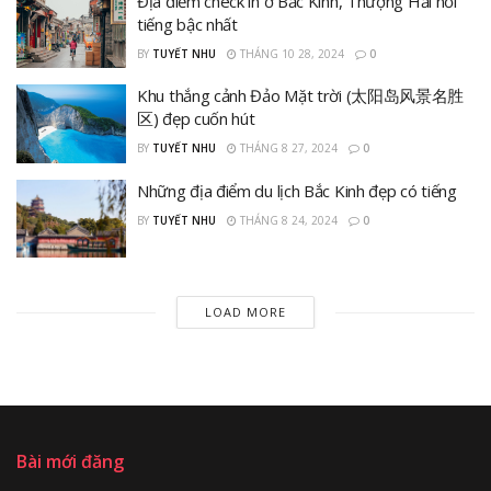
Địa điểm check in ở Bắc Kinh, Thượng Hải nổi
tiếng bậc nhất
BY
TUYẾT NHU
THÁNG 10 28, 2024
0
Khu thắng cảnh Đảo Mặt trời (太阳岛风景名胜
区) đẹp cuốn hút
BY
TUYẾT NHU
THÁNG 8 27, 2024
0
Những địa điểm du lịch Bắc Kinh đẹp có tiếng
BY
TUYẾT NHU
THÁNG 8 24, 2024
0
LOAD MORE
Bài mới đăng