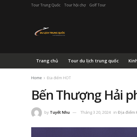
Tour Trung Quốc
Tour hội chợ
Golf Tour
Trang chủ
Tour du lịch trung quốc
Kin
Home
Địa điểm HOT
Bến Thượng Hải ph
by
Tuyết Nhu
Tháng 3 20, 2024
in
Địa điểm