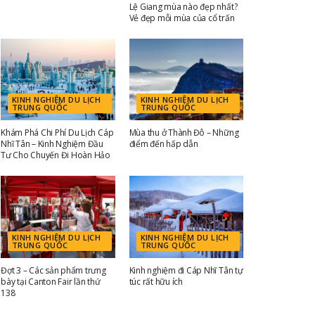
Lệ Giang mùa nào đẹp nhất?
Vẻ đẹp mỗi mùa của cổ trấn
KINH NGHIỆM DU LỊCH
KINH NGHIỆM DU LỊCH
TRUNG QUỐC
TRUNG QUỐC
Khám Phá Chi Phí Du Lịch Cáp
Mùa thu ở Thành Đô – Những
Nhĩ Tân – Kinh Nghiệm Đầu
điểm đến hấp dẫn
Tư Cho Chuyến Đi Hoàn Hảo
KINH NGHIỆM DU LỊCH
KINH NGHIỆM DU LỊCH
TRUNG QUỐC
TRUNG QUỐC
Đợt 3 – Các sản phẩm trưng
Kinh nghiệm đi Cáp Nhĩ Tân tự
bày tại Canton Fair lần thứ
túc rất hữu ích
138