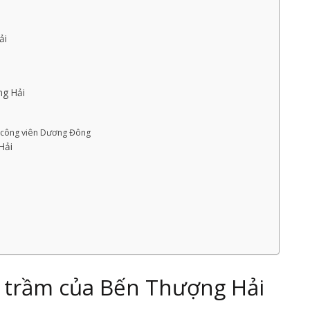
ải
ng Hải
ại công viên Dương Đông
Hải
i
ng trầm của Bến Thượng Hải