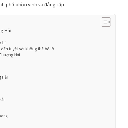
h phố phồn vinh và đẳng cấp.
ng Hải
 bí
đến tuyệt vời không thể bỏ lỡ
Thượng Hải
 Hải
Hải
Cương