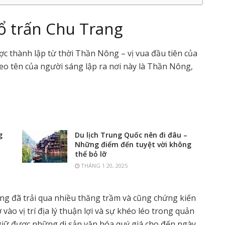
cổ trấn Chu Trang
ược thành lập từ thời Thần Nông – vị vua đầu tiên của
o tên của người sáng lập ra nơi này là Thần Nông,
g
Du lịch Trung Quốc nên đi đâu –
Những điểm đến tuyệt vời không
thể bỏ lỡ
THÁNG 1 20, 2025
ng đã trải qua nhiều thăng trầm và cũng chứng kiến
 vào vị trí địa lý thuận lợi và sự khéo léo trong quản
à giữ được những di sản văn hóa quý giá cho đến ngày