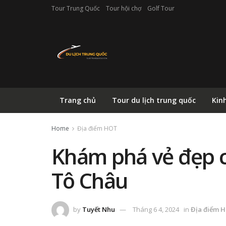
Tour Trung Quốc
Tour hội chợ
Golf Tour
Trang chủ
Tour du lịch trung quốc
Kin
Home
Địa điểm HOT
Khám phá vẻ đẹp c
Tô Châu
by
Tuyết Nhu
Tháng 6 4, 2024
in
Địa điểm 