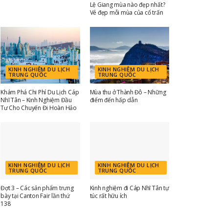
Lệ Giang mùa nào đẹp nhất?
Vẻ đẹp mỗi mùa của cổ trấn
KINH NGHIỆM DU LỊCH
KINH NGHIỆM DU LỊCH
TRUNG QUỐC
TRUNG QUỐC
Khám Phá Chi Phí Du Lịch Cáp
Mùa thu ở Thành Đô – Những
Nhĩ Tân – Kinh Nghiệm Đầu
điểm đến hấp dẫn
Tư Cho Chuyến Đi Hoàn Hảo
KINH NGHIỆM DU LỊCH
KINH NGHIỆM DU LỊCH
TRUNG QUỐC
TRUNG QUỐC
Đợt 3 – Các sản phẩm trưng
Kinh nghiệm đi Cáp Nhĩ Tân tự
bày tại Canton Fair lần thứ
túc rất hữu ích
138