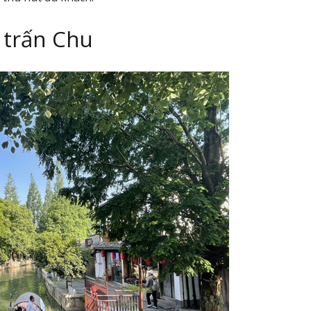
ổ trấn Chu