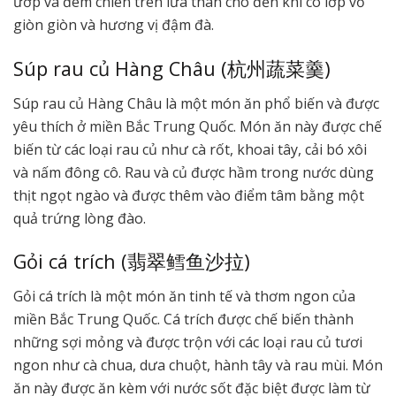
ướp và đem chiên trên lửa than cho đến khi có lớp vỏ
giòn giòn và hương vị đậm đà.
Súp rau củ Hàng Châu (杭州蔬菜羹)
Súp rau củ Hàng Châu là một món ăn phổ biến và được
yêu thích ở miền Bắc Trung Quốc. Món ăn này được chế
biến từ các loại rau củ như cà rốt, khoai tây, cải bó xôi
và nấm đông cô. Rau và củ được hầm trong nước dùng
thịt ngọt ngào và được thêm vào điểm tâm bằng một
quả trứng lòng đào.
Gỏi cá trích (翡翠鳕鱼沙拉)
Gỏi cá trích là một món ăn tinh tế và thơm ngon của
miền Bắc Trung Quốc. Cá trích được chế biến thành
những sợi mỏng và được trộn với các loại rau củ tươi
ngon như cà chua, dưa chuột, hành tây và rau mùi. Món
ăn này được ăn kèm với nước sốt đặc biệt được làm từ