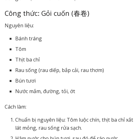
Công thức: Gỏi cuốn (春卷)
Nguyên liệu:
Bánh tráng
Tôm
Thịt ba chỉ
Rau sống (rau diếp, bắp cải, rau thơm)
Bún tươi
Nước mắm, đường, tỏi, ớt
Cách làm:
Chuẩn bị nguyên liệu: Tôm luộc chín, thịt ba chỉ xắt
lát mỏng, rau sống rửa sạch.
Hâm nước cho bún tươi, sau đó để ráo nước.