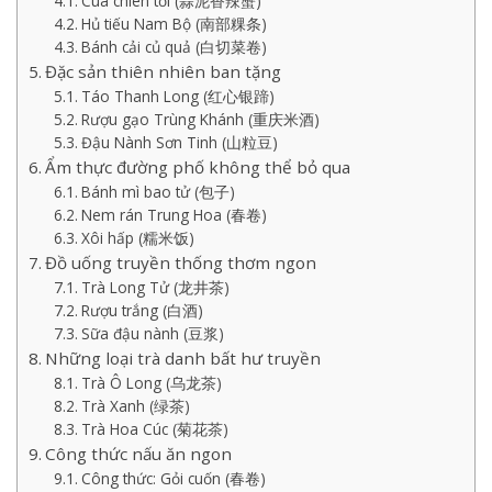
Cua chiên tỏi (蒜泥香辣蟹)
Hủ tiếu Nam Bộ (南部粿条)
Bánh cải củ quả (白切菜卷)
Đặc sản thiên nhiên ban tặng
Táo Thanh Long (红心银蹄)
Rượu gạo Trùng Khánh (重庆米酒)
Đậu Nành Sơn Tinh (山粒豆)
Ẩm thực đường phố không thể bỏ qua
Bánh mì bao tử (包子)
Nem rán Trung Hoa (春卷)
Xôi hấp (糯米饭)
Đồ uống truyền thống thơm ngon
Trà Long Tử (龙井茶)
Rượu trắng (白酒)
Sữa đậu nành (豆浆)
Những loại trà danh bất hư truyền
Trà Ô Long (乌龙茶)
Trà Xanh (绿茶)
Trà Hoa Cúc (菊花茶)
Công thức nấu ăn ngon
Công thức: Gỏi cuốn (春卷)