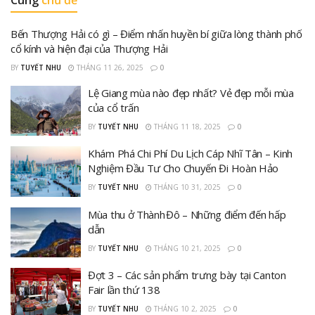
Bến Thượng Hải có gì – Điểm nhấn huyền bí giữa lòng thành phố
cổ kính và hiện đại của Thượng Hải
BY
TUYẾT NHU
THÁNG 11 26, 2025
0
Lệ Giang mùa nào đẹp nhất? Vẻ đẹp mỗi mùa
của cổ trấn
BY
TUYẾT NHU
THÁNG 11 18, 2025
0
Khám Phá Chi Phí Du Lịch Cáp Nhĩ Tân – Kinh
Nghiệm Đầu Tư Cho Chuyến Đi Hoàn Hảo
BY
TUYẾT NHU
THÁNG 10 31, 2025
0
Mùa thu ở Thành Đô – Những điểm đến hấp
dẫn
BY
TUYẾT NHU
THÁNG 10 21, 2025
0
Đợt 3 – Các sản phẩm trưng bày tại Canton
Fair lần thứ 138
BY
TUYẾT NHU
THÁNG 10 2, 2025
0