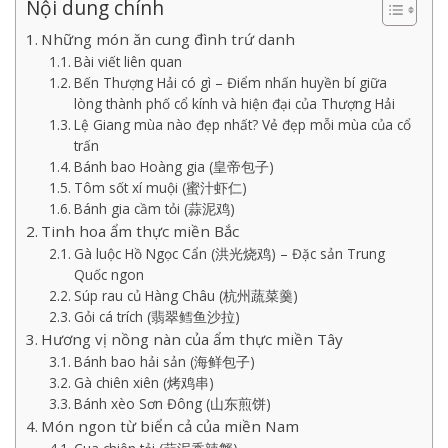
Nội dung chính
Những món ăn cung đình trứ danh
Bài viết liên quan
Bến Thượng Hải có gì – Điểm nhấn huyền bí giữa
lòng thành phố cổ kính và hiện đại của Thượng Hải
Lệ Giang mùa nào đẹp nhất? Vẻ đẹp mỗi mùa của cổ
trấn
Bánh bao Hoàng gia (皇帝包子)
Tôm sốt xí muội (蜜汁虾仁)
Bánh gia cầm tỏi (蒜泥鸡)
Tinh hoa ẩm thực miền Bắc
Gà luộc Hồ Ngọc Cẩn (洪光烧鸡) – Đặc sản Trung
Quốc ngon
Súp rau củ Hàng Châu (杭州蔬菜羹)
Gỏi cá trích (翡翠鳕鱼沙拉)
Hương vị nồng nàn của ẩm thực miền Tây
Bánh bao hải sản (海鲜包子)
Gà chiên xiên (烤鸡串)
Bánh xèo Sơn Đông (山东煎饼)
Món ngon từ biển cả của miền Nam