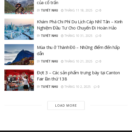
của cổ trấn
BY
TUYẾT NHU
THÁNG 11 18, 2025
0
Khám Phá Chi Phí Du Lịch Cáp Nhĩ Tân – Kinh
Nghiệm Đầu Tư Cho Chuyến Đi Hoàn Hảo
BY
TUYẾT NHU
THÁNG 10 31, 2025
0
Mùa thu ở Thành Đô – Những điểm đến hấp
dẫn
BY
TUYẾT NHU
THÁNG 10 21, 2025
0
Đợt 3 – Các sản phẩm trưng bày tại Canton
Fair lần thứ 138
BY
TUYẾT NHU
THÁNG 10 2, 2025
0
LOAD MORE