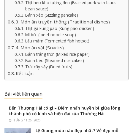
Thịt heo kho tương đen (Braised pork with black
bean sauce)
Bánh xèo (Sizzling pancake)
3. Món ăn truyền thống (Traditional dishes)
Thịt gà kung pao (Kung pao chicken)
Mì bò ( beef noodle soup)
Lẩu mắm (Fermented fish hotpot)
4. Món ăn vặt (Snacks)
Bánh tráng trộn (Mixed rice paper)
Bánh bèo (Steamed rice cakes)
Trái cây sấy (Dried fruits)
Kết luận
Bài viết liên quan
Bến Thượng Hải có gì – Điểm nhấn huyền bí giữa lòng
thành phố cổ kính và hiện đại của Thượng Hải
THÁNG 11 26, 2025
Lệ Giang mùa nào đẹp nhất? Vẻ đẹp mỗi