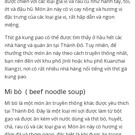
được chiên với các loại gia vị và rau củ như hành tây, tỏi,
ớt và đậu hũ. Món ăn này có vị cay nồng và hương vị
đặc trưng của các loại gia vị, rất hấp dẫn và ngon
miệng.
Thịt gà kung pao có thể được tìm thấy ở hầu hết các
nhà hàng và quán ăn tại Thành Đô. Tuy nhiên, để
thưởng thức món ăn này theo cách truyền thống nhất,
bạn nên đến với khu phố Jinli hoặc khu phố Kuanzhai
Xiangzi, nơi có rất nhiều nhà hàng nổi tiếng với thịt gà
kung pao.
Mì bò ( beef noodle soup)
Mì bò là một món ăn truyền thống khác được yêu thích
tại Thành Đô. Đây là một loại mì sợi được làm từ bột
gạo và được ăn kèm với nước dùng và thịt bò, huyết,
chả, rau củ và các loại gia vị. Món ăn này có hương vị
đậm đà và thơm ngon, đặc biệt là khi được ăn trong