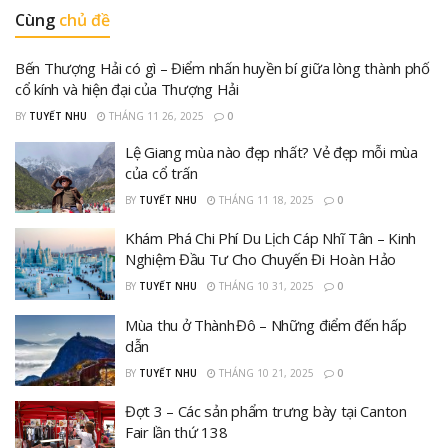
Cùng
chủ đề
Bến Thượng Hải có gì – Điểm nhấn huyền bí giữa lòng thành phố
cổ kính và hiện đại của Thượng Hải
BY
TUYẾT NHU
THÁNG 11 26, 2025
0
Lệ Giang mùa nào đẹp nhất? Vẻ đẹp mỗi mùa
của cổ trấn
BY
TUYẾT NHU
THÁNG 11 18, 2025
0
Khám Phá Chi Phí Du Lịch Cáp Nhĩ Tân – Kinh
Nghiệm Đầu Tư Cho Chuyến Đi Hoàn Hảo
BY
TUYẾT NHU
THÁNG 10 31, 2025
0
Mùa thu ở Thành Đô – Những điểm đến hấp
dẫn
BY
TUYẾT NHU
THÁNG 10 21, 2025
0
Đợt 3 – Các sản phẩm trưng bày tại Canton
Fair lần thứ 138