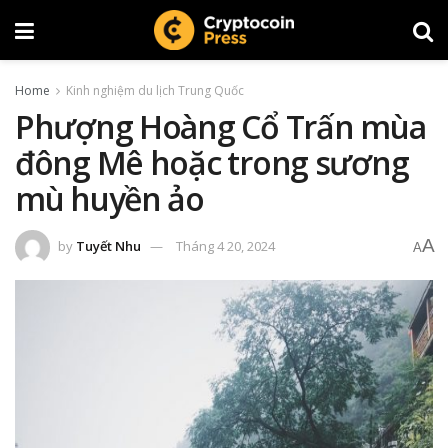
Home
Kinh nghiệm du lịch Trung Quốc
Phượng Hoàng Cổ Trấn mùa
đông Mê hoặc trong sương
mù huyền ảo
A
by
Tuyết Nhu
Tháng 4 20, 2024
A