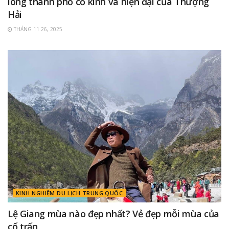
lòng thành phố cổ kính và hiện đại của Thượng
Hải
THÁNG 11 26, 2025
KINH NGHIỆM DU LỊCH TRUNG QUỐC
Lệ Giang mùa nào đẹp nhất? Vẻ đẹp mỗi mùa của
cổ trấn