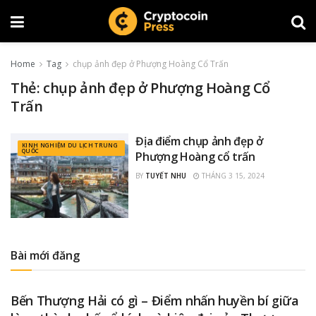
Home
Tag
chụp ảnh đẹp ở Phượng Hoàng Cổ Trấn
Thẻ:
chụp ảnh đẹp ở Phượng Hoàng Cổ
Trấn
Địa điểm chụp ảnh đẹp ở
KINH NGHIỆM DU LỊCH TRUNG
QUỐC
Phượng Hoàng cổ trấn
BY
TUYẾT NHU
THÁNG 3 15, 2024
Bài mới đăng
KINH NGHIỆM DU LỊCH TRUNG QUỐC
Bến Thượng Hải có gì – Điểm nhấn huyền bí giữa